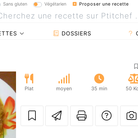
Sans gluten
Végétarien
Proposer une recette
ETTES
DOSSIERS
Plat
moyen
35 min
50 Kc
Envoyer cette r
Imprimer c
Poser
P