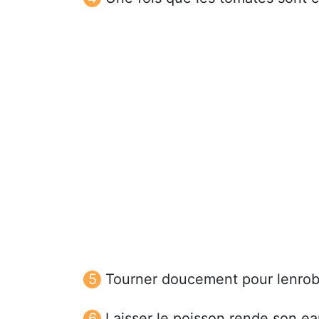
Tourner doucement pour lenrob
Laisser le poisson rende son 