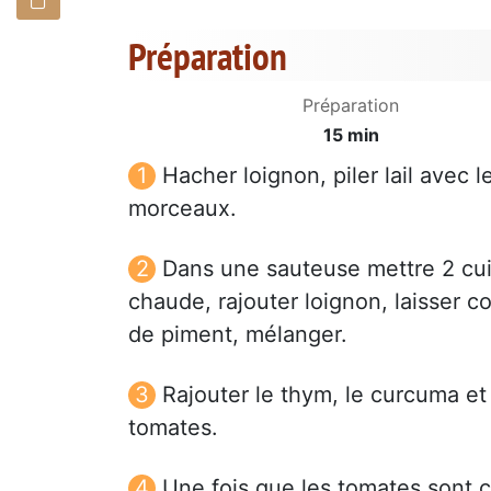
Préparation
Préparation
15 min
Hacher loignon, piler lail avec
morceaux.
Dans une sauteuse mettre 2 cuil
chaude, rajouter loignon, laisser c
de piment, mélanger.
Rajouter le thym, le curcuma et 
tomates.
Une fois que les tomates sont c