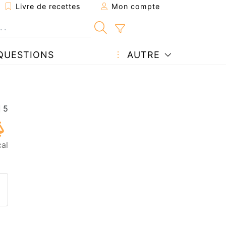
Livre de recettes
Mon compte
QUESTIONS
AUTRE
al
ecette à un ami
ette page
 une question à l'auteur
ublier votre photo de cette r