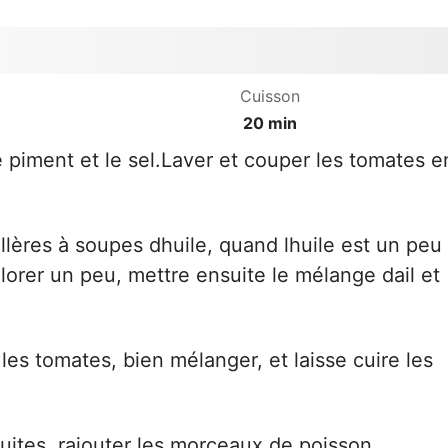
Cuisson
20 min
 le piment et le sel.Laver et couper les tomates e
lères à soupes dhuile, quand lhuile est un peu
olorer un peu, mettre ensuite le mélange dail et
les tomates, bien mélanger, et laisse cuire les
uites, rajouter les morceaux de poisson.