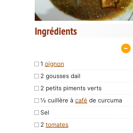
Ingrédients
1
oignon
2 gousses dail
2 petits piments verts
½ cuillère à
café
de curcuma
Sel
2
tomates