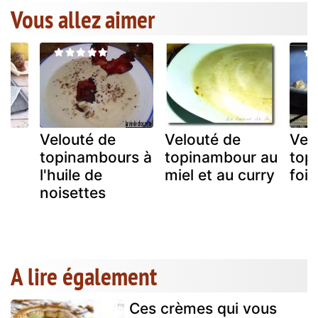
Vous allez aimer
Velouté de
Velouté de
Vel
r,
topinambours à
topinambour au
top
l'huile de
miel et au curry
foie
noisettes
A lire également
Ces crèmes qui vous