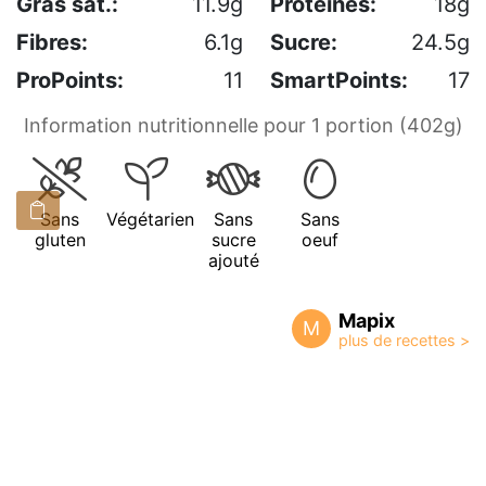
Gras sat.:
11.9g
Protéines:
18g
Fibres:
6.1g
Sucre:
24.5g
ProPoints:
11
SmartPoints:
17
Information nutritionnelle pour 1 portion (402g)
Sans
Végétarien
Sans
Sans
gluten
sucre
oeuf
ajouté
Mapix
M