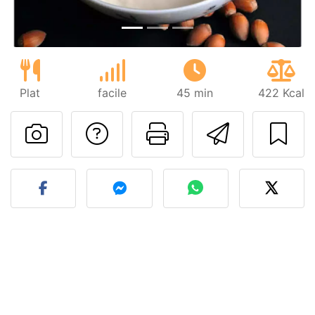
Plat
facile
45 min
422 Kcal
Poser une question
Imprimer cet
Envoyer
Publier votre photo de cet