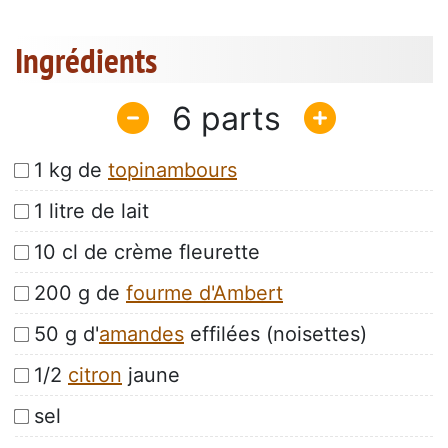
Ingrédients
6
1 kg de
topinambours
1 litre de lait
10 cl de crème fleurette
200 g de
fourme d'Ambert
50 g d'
amandes
effilées (noisettes)
1/2
citron
jaune
sel