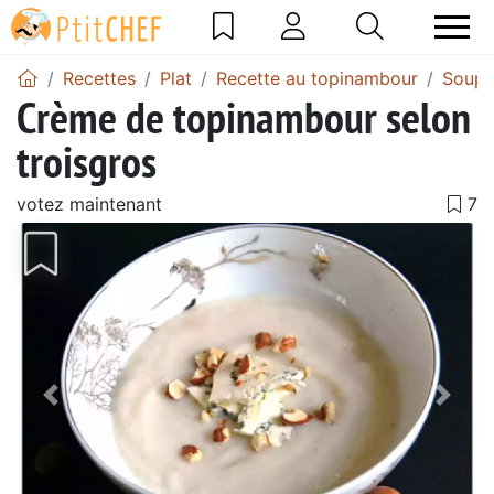
Recettes
Plat
Recette au topinambour
Soupe
Crème de topinambour selon
troisgros
votez maintenant
Précédent
Suiv