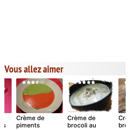
Vous allez aimer
Crème de
Crème de
Crè
rs
piments
brocoli au
broc