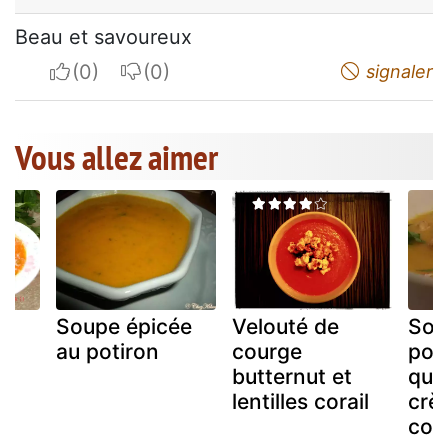
Beau et savoureux
I apreciate
I do not appreciate
signaler
Vous allez aimer
Soupe épicée
Velouté de
Sou
au potiron
courge
poti
x
butternut et
que
lentilles corail
crè
cor