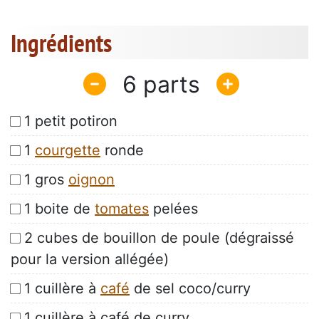
Ingrédients
6
1 petit potiron
1
courgette
ronde
1 gros
oignon
1 boite de
tomates
pelées
2 cubes de bouillon de poule (dégraissé
pour la version allégée)
1 cuillère à
café
de sel coco/curry
1 cuillère à café de curry