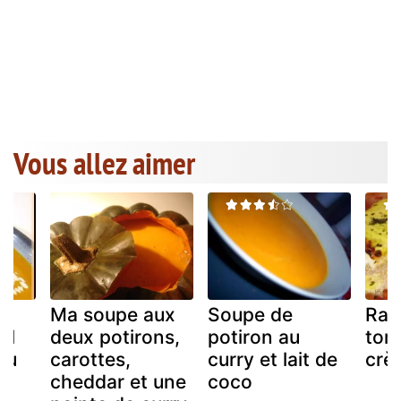
Vous allez aimer
Ma soupe aux
Soupe de
Ras
il
deux potirons,
potiron au
toma
au
carottes,
curry et lait de
crè
cheddar et une
coco