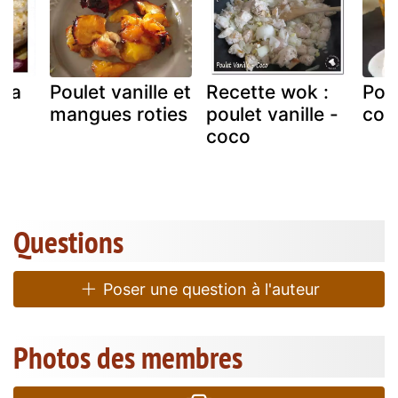
 la
Poulet vanille et
Recette wok :
Pou
mangues roties
poulet vanille -
coco
x
coco
Questions
Poser une question à l'auteur
Photos des membres