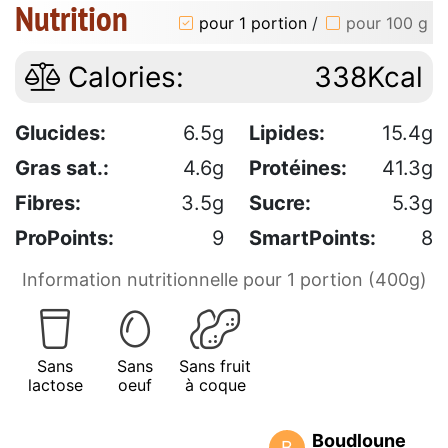
Nutrition
pour 1 portion
/
pour 100 g
Calories:
338Kcal
Glucides:
6.5g
Lipides:
15.4g
Gras sat.:
4.6g
Protéines:
41.3g
Fibres:
3.5g
Sucre:
5.3g
ProPoints:
9
SmartPoints:
8
Information nutritionnelle pour 1 portion (400g)
Sans
Sans
Sans fruit
lactose
oeuf
à coque
Boudloune
B