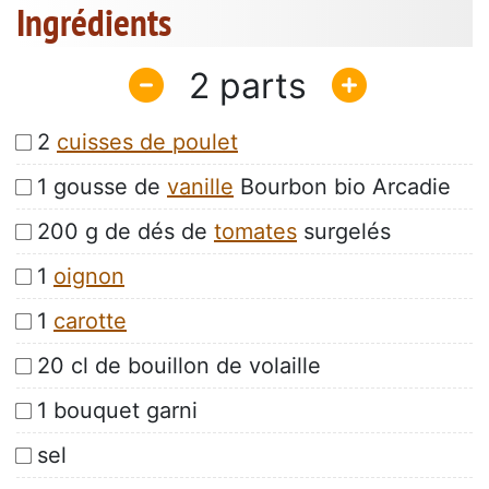
Ingrédients
2
2
cuisses de poulet
1 gousse de
vanille
Bourbon bio Arcadie
200 g de dés de
tomates
surgelés
1
oignon
1
carotte
20 cl de bouillon de volaille
1 bouquet garni
sel