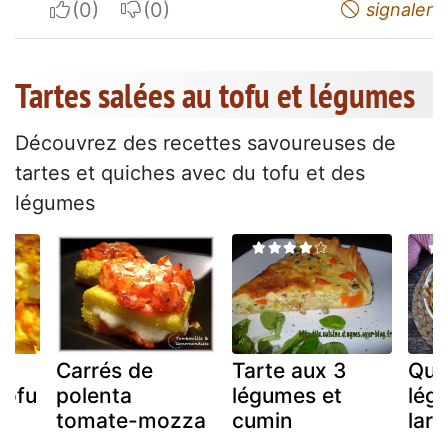
I apreciate
I do not appreciate
signaler
Tartes salées au tofu et légumes
Découvrez des recettes savoureuses de
tartes et quiches avec du tofu et des
légumes
Carrés de
Tarte aux 3
Qui
tofu
polenta
légumes et
lég
tomate-mozza
cumin
lar