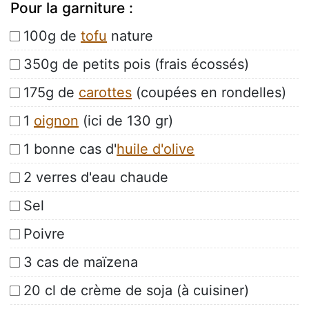
Pour la garniture :
100g de
tofu
nature
350g de petits pois (frais écossés)
175g de
carottes
(coupées en rondelles)
1
oignon
(ici de 130 gr)
1 bonne cas d'
huile d'olive
2 verres d'eau chaude
Sel
Poivre
3 cas de maïzena
20 cl de crème de soja (à cuisiner)