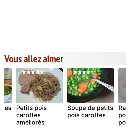
Vous allez aimer
ties
Petits pois
Soupe de petits
Rag
s,
carottes
pois carottes
poul
améliorés
pois