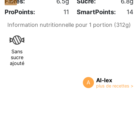
Fibres:
6.5g
Sucre:
6.8g
ProPoints:
11
SmartPoints:
14
Information nutritionnelle pour 1 portion (312g)
Sans
sucre
ajouté
Al-lex
A