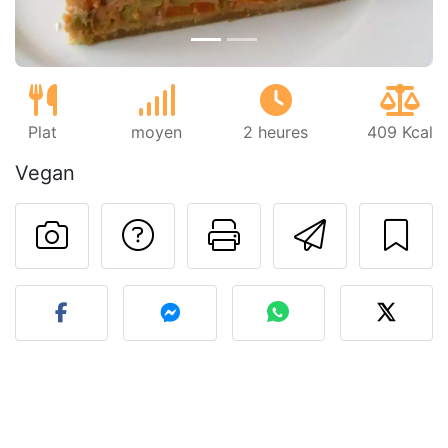
Plat
moyen
2 heures
409 Kcal
Vegan
Poser une question
Imprimer cet
Envoyer
Publier votre photo de cet