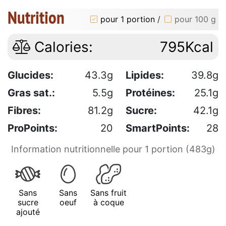
Nutrition
pour 1 portion
/
pour 100 g
Calories:
795Kcal
Glucides:
43.3g
Lipides:
39.8g
Gras sat.:
5.5g
Protéines:
25.1g
Fibres:
81.2g
Sucre:
42.1g
ProPoints:
20
SmartPoints:
28
Information nutritionnelle pour 1 portion (483g)
Sans
Sans
Sans fruit
sucre
oeuf
à coque
ajouté