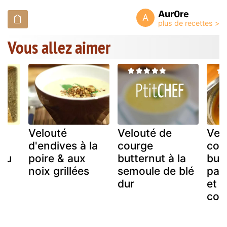
Aur0re
A
Vous allez aimer
Velouté
Velouté de
Vel
d'endives à la
courge
cou
 ou
poire & aux
butternut à la
but
i
noix grillées
semoule de blé
pat
a
dur
et à
cor
!