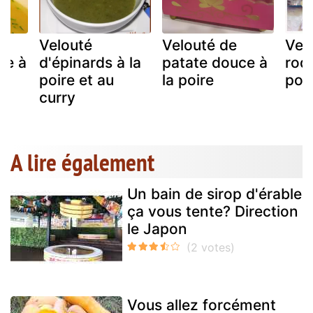
Velouté
Velouté de
Vel
re à
d'épinards à la
patate douce à
roq
e
poire et au
la poire
poi
curry
A lire également
Un bain de sirop d'érable
ça vous tente? Direction
le Japon
Vous allez forcément