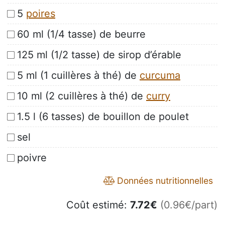
5
poires
60 ml (1/4 tasse) de beurre
125 ml (1/2 tasse) de sirop d’érable
5 ml (1 cuillères à thé) de
curcuma
10 ml (2 cuillères à thé) de
curry
1.5 l (6 tasses) de bouillon de poulet
sel
poivre
Données nutritionnelles
Coût estimé:
7.72
€
(0.96€/part)