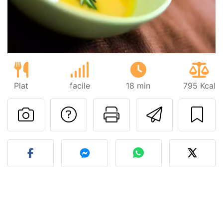
Plat
facile
18 min
795 Kcal
Poser une question
Imprimer cet
Envoyer
Publier votre photo de cet