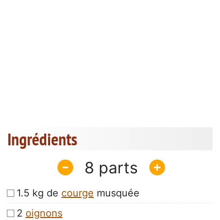
Ingrédients
8
1.5 kg de
courge
musquée
2
oignons