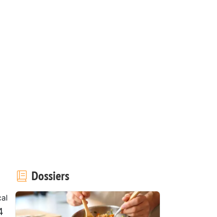
Dossiers
al
4