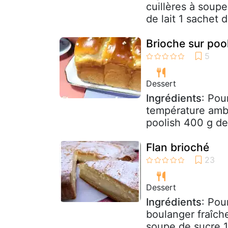
cuillères à soupe
de lait 1 sachet d
Brioche sur pool
Dessert
Ingrédients
: Pou
température ambi
poolish 400 g de 
Flan brioché
Dessert
Ingrédients
: Pou
boulanger fraîche
soupe de sucre 1 