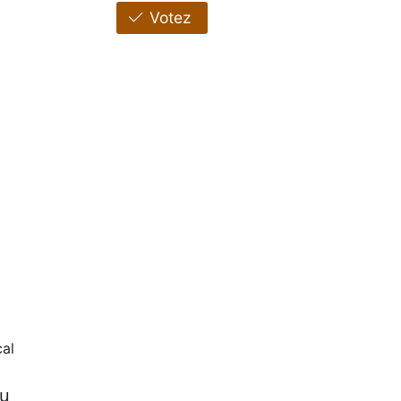
Votez
al
ou