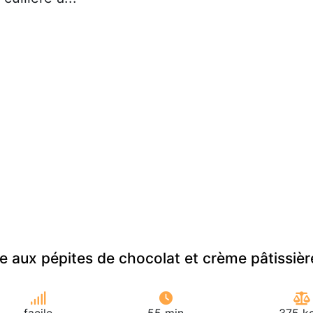
e aux pépites de chocolat et crème pâtissièr
facile
55 min
375 kc