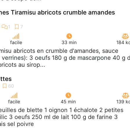
rines Tiramisu abricots crumble amandes
facile
33 min
184 k
amisu abricots en crumble d'amandes, sauce
 verrines): 3 oeufs 180 g de mascarpone 40 g 
ricots au sirop...
ttes
facile
45 min
139 k
feuilles de blette 1 oignon 1 échalote 2 petites
ilic 3 oeufs 250 ml de lait 100 g de farine 3
ais sel poivre