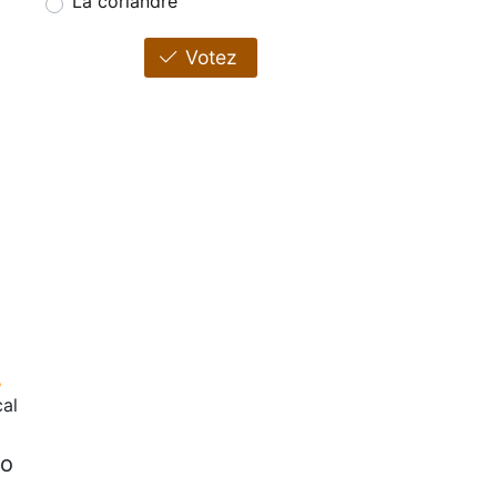
La coriandre
Votez
cal
bo