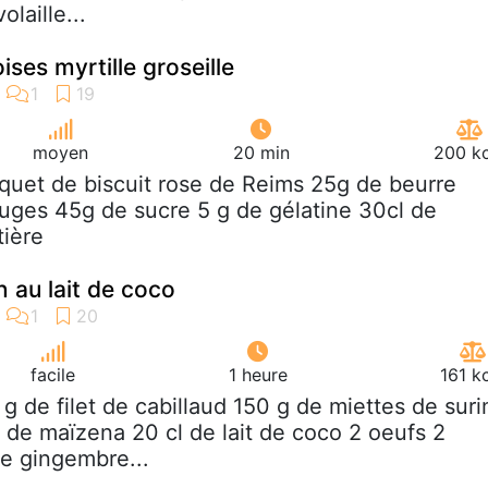
laille...
ses myrtille groseille
moyen
20 min
200 kc
aquet de biscuit rose de Reims 25g de beurre
ouges 45g de sucre 5 g de gélatine 30cl de
tière
 au lait de coco
facile
1 heure
161 k
 g de filet de cabillaud 150 g de miettes de suri
é de maïzena 20 cl de lait de coco 2 oeufs 2
de gingembre...