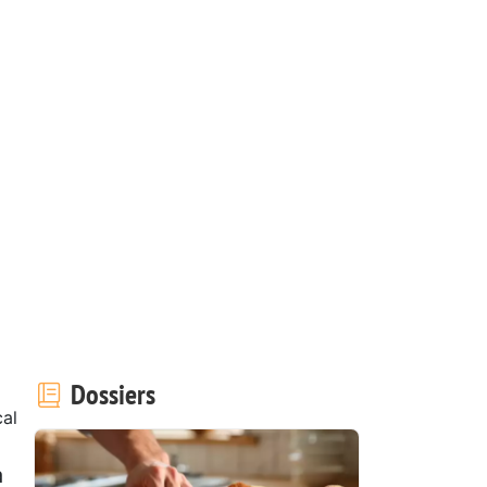
Dossiers
cal
à