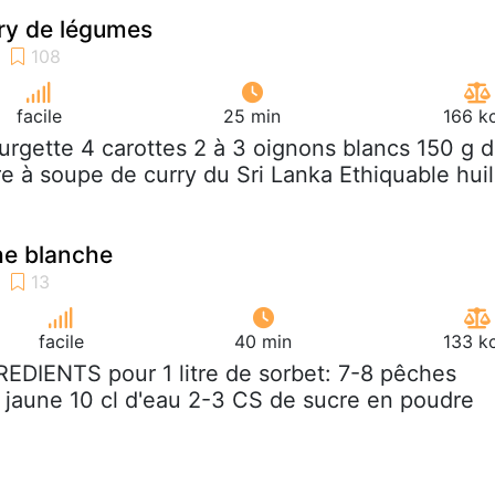
ry de légumes
facile
25 min
166 k
ourgette 4 carottes 2 à 3 oignons blancs 150 g 
re à soupe de curry du Sri Lanka Ethiquable hui
he blanche
facile
40 min
133 k
REDIENTS pour 1 litre de sorbet: 7-8 pêches
n jaune 10 cl d'eau 2-3 CS de sucre en poudre