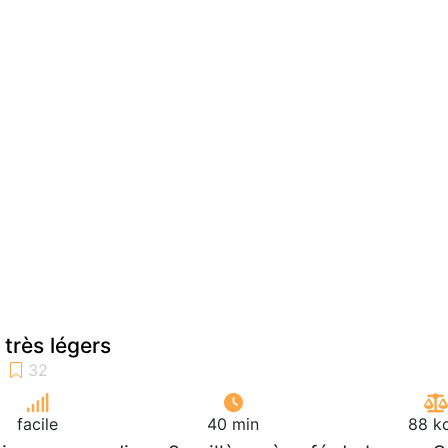
 très légers
facile
40 min
88 kc