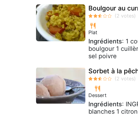
Boulgour au cur
Plat
Ingrédients
: 1 c
boulgour 1 cuillè
sel poivre
Sorbet à la pêc
Dessert
Ingrédients
: ING
blanches 1 citro