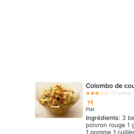
Colombo de cou
Plat
Ingrédients
: 3 b
poivron rouge 1 g
1 pomme 1 cuillè