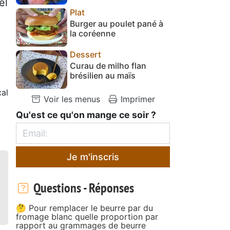
el
Plat
Burger au poulet pané à
la coréenne
Dessert
Curau de milho flan
brésilien au maïs
cal
Voir les menus
Imprimer
Qu'est ce qu'on mange ce soir ?
Je m'inscris
Questions - Réponses
🤔 Pour remplacer le beurre par du
fromage blanc quelle proportion par
rapport au grammages de beurre