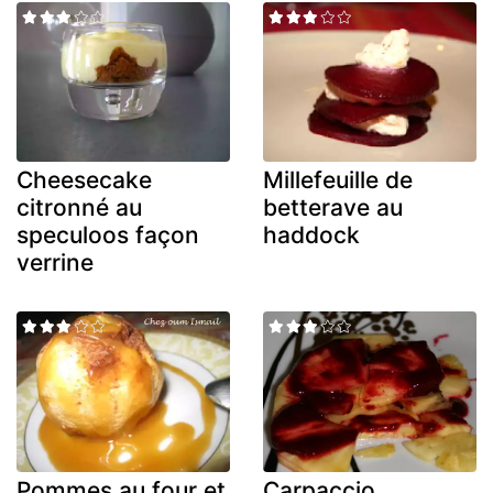
Cheesecake
Millefeuille de
citronné au
betterave au
speculoos façon
haddock
verrine
Pommes au four et
Carpaccio