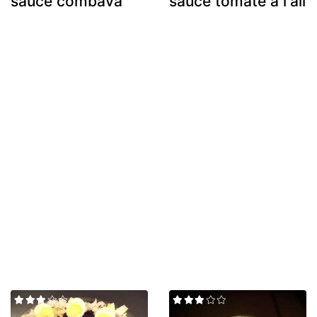
sauce combava
sauce tomate à l'ail