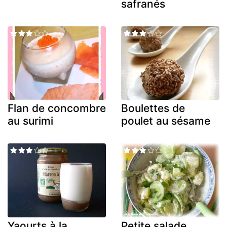
safranés
Flan de concombre
Boulettes de
au surimi
poulet au sésame
Yaourts à la
Petite salade