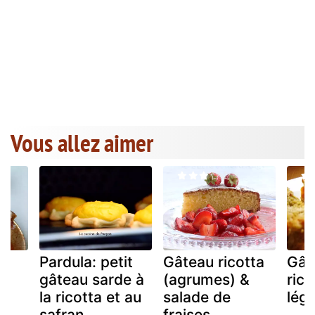
Vous allez aimer
Pardula: petit
Gâteau ricotta
Gât
x
gâteau sarde à
(agrumes) &
rico
la ricotta et au
salade de
lég
safran
fraises....