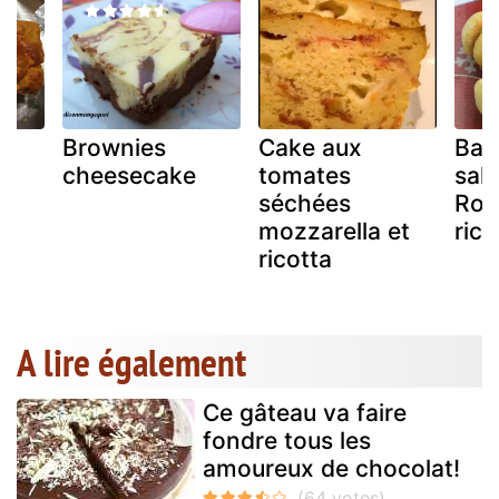
a
Brownies
Cake aux
Bac
cheesecake
tomates
sal
séchées
Roq
mozzarella et
rico
ricotta
A lire également
Ce gâteau va faire
fondre tous les
amoureux de chocolat!