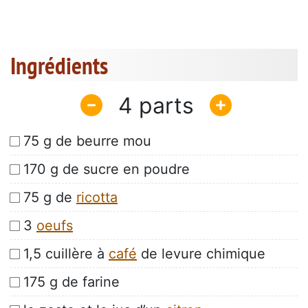
Ingrédients
4
75 g de beurre mou
170 g de sucre en poudre
75 g de
ricotta
3
oeufs
1,5 cuillère à
café
de levure chimique
175 g de farine