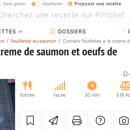
Sans gluten
Végétarien
Proposer une recette
ETTES
DOSSIERS
on
Feuilletés au saumon
Cornets feuilletes a la creme
a creme de saumon et oeufs de
Entrée
facile
30 min
518 K
Envoyer cette r
Imprimer c
Poser