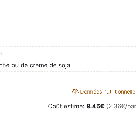
n
iche ou de crème de soja
Données nutritionnelle
Coût estimé:
9.45
€
(2.36€/par