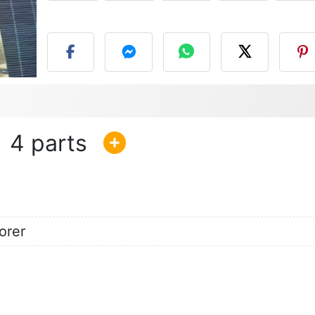
P
4
orer