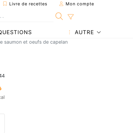
Livre de recettes
Mon compte
QUESTIONS
AUTRE
 de saumon et oeufs de capelan
cal
ecette à un ami
ette page
 une question à l'auteur