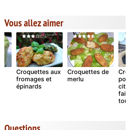
Vous allez aimer
Croquettes aux
Croquettes de
Cro
au
fromages et
merlu
poi
épinards
citr
fai
tout
Questions