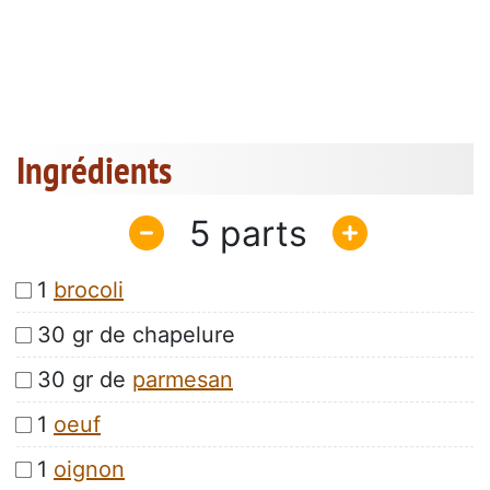
Ingrédients
5
1
brocoli
30 gr de chapelure
30 gr de
parmesan
1
oeuf
1
oignon