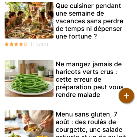
Que cuisiner pendant
une semaine de
vacances sans perdre
de temps ni dépenser
une fortune ?
Ne mangez jamais de
haricots verts crus :
cette erreur de
préparation peut vous
+
rendre malade
Menu sans gluten, 7
août : des roulés de
courgette, une salade