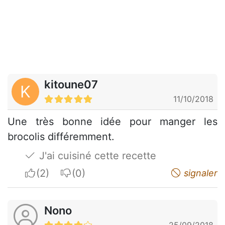
kitoune07
K
11/10/2018
Une très bonne idée pour manger les
brocolis différemment.
J'ai cuisiné cette recette
I apreciate
I do not appreciate
signaler
Nono
25/09/2018