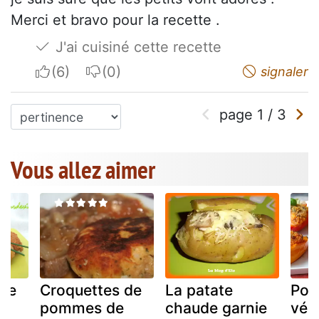
Merci et bravo pour la recette .
J'ai cuisiné cette recette
I apreciate
I do not appreciate
signaler
page
1
/
3
Vous allez aimer
 de
Croquettes de
La patate
Poiv
pommes de
chaude garnie
vég