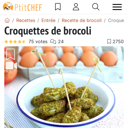
Recettes
Entrée
Recette de brocoli
Croquett
Croquettes de brocoli
Précédent
Suiv