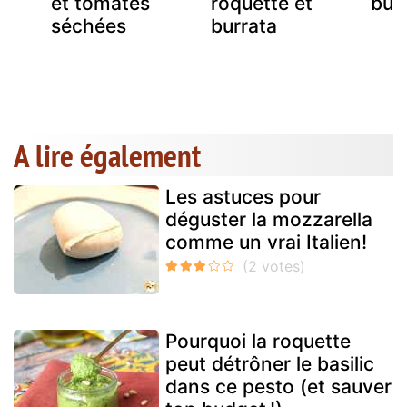
et tomates
roquette et
bur
séchées
burrata
et
A lire également
Les astuces pour
déguster la mozzarella
comme un vrai Italien!
Pourquoi la roquette
peut détrôner le basilic
dans ce pesto (et sauver