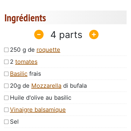
Ingrédients
4
250 g de
roquette
2
tomates
Basilic
frais
20g de
Mozzarella
di bufala
Huile d'olive au basilic
Vinaigre balsamique
Sel