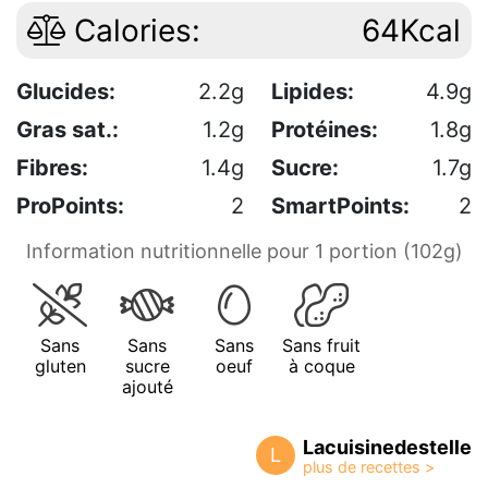
Calories:
64Kcal
Glucides:
2.2g
Lipides:
4.9g
Gras sat.:
1.2g
Protéines:
1.8g
Fibres:
1.4g
Sucre:
1.7g
ProPoints:
2
SmartPoints:
2
Information nutritionnelle pour 1 portion (102g)
Sans
Sans
Sans
Sans fruit
gluten
sucre
oeuf
à coque
ajouté
Lacuisinedestelle
L