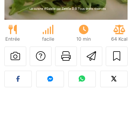
Entrée
facile
10 min
64 Kcal
Poser une question
Imprimer cet
Envoyer
Publier votre photo de cet