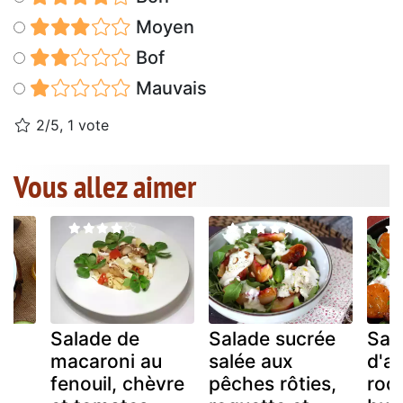
Moyen
Bof
Mauvais
2/5, 1 vote
Vous allez aimer
Salade de
Salade sucrée
Sal
e
macaroni au
salée aux
d'ab
fenouil, chèvre
pêches rôties,
roq