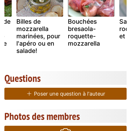
a de
Billes de
Bouchées
Sal
mozzarella
bresaola-
roqu
de
marinées, pour
roquette-
et 
 de
l'apéro ou en
mozzarella
salade!
Questions
Poser une question à l'auteur
Photos des membres