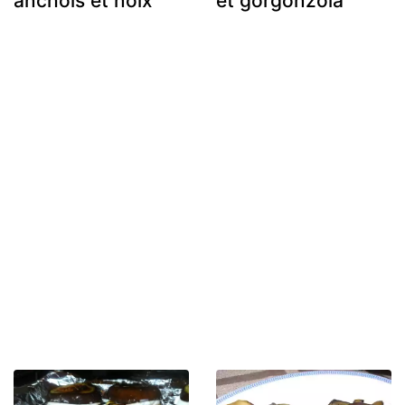
anchois et noix
et gorgonzola