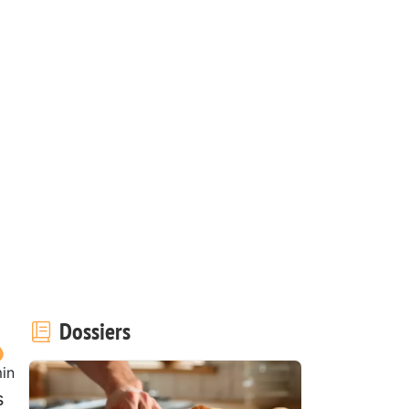
Dossiers
in
s