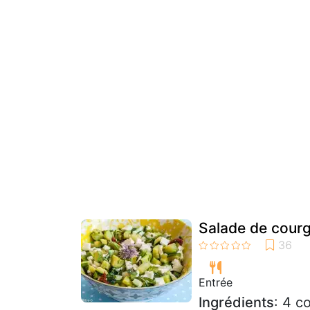
Salade de courg
Entrée
Ingrédients
: 4 c