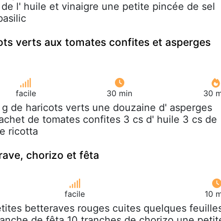
de l' huile et vinaigre une petite pincée de sel
asilic
ots verts aux tomates confites et asperges
facile
30 min
30 m
 g de haricots verts une douzaine d' asperges
achet de tomates confites 3 cs d' huile 3 cs de
e ricotta
ave, chorizo et fêta
facile
10 m
etites betteraves rouges cuites quelques feuille
ranche de fêta 10 tranches de chorizo une petit