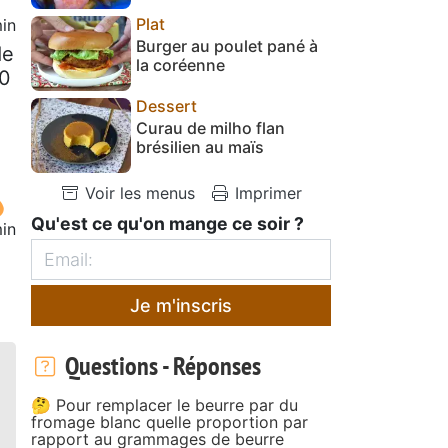
Plat
in
Burger au poulet pané à
de
la coréenne
00
Dessert
Curau de milho flan
brésilien au maïs
Voir les menus
Imprimer
Qu'est ce qu'on mange ce soir ?
in
Je m'inscris
Questions - Réponses
🤔 Pour remplacer le beurre par du
fromage blanc quelle proportion par
rapport au grammages de beurre