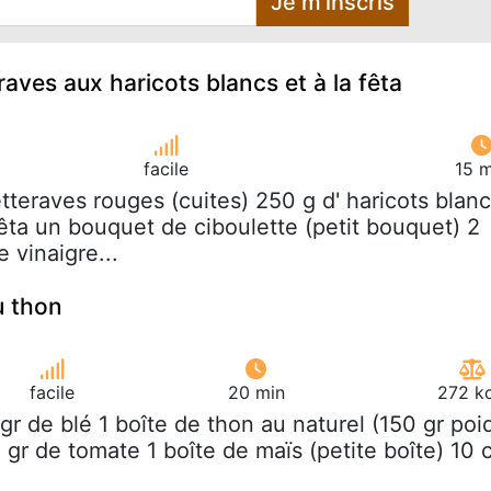
Je m'inscris
aves aux haricots blancs et à la fêta
facile
15 m
etteraves rouges (cuites) 250 g d' haricots blan
êta un bouquet de ciboulette (petit bouquet) 2
e vinaigre...
u thon
facile
20 min
272 kc
 gr de blé 1 boîte de thon au naturel (150 gr poi
gr de tomate 1 boîte de maïs (petite boîte) 10 c