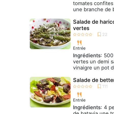
tomates confites 
une branche de b
Salade de haric
vertes
Entrée
Ingrédients
: 500
vertes un demi s
vinaigre un pot d
Salade de better
Entrée
Ingrédients
: 4 p
de batavia une t