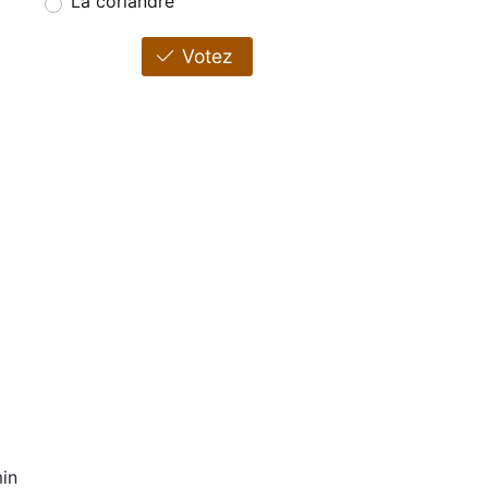
La coriandre
Votez
in