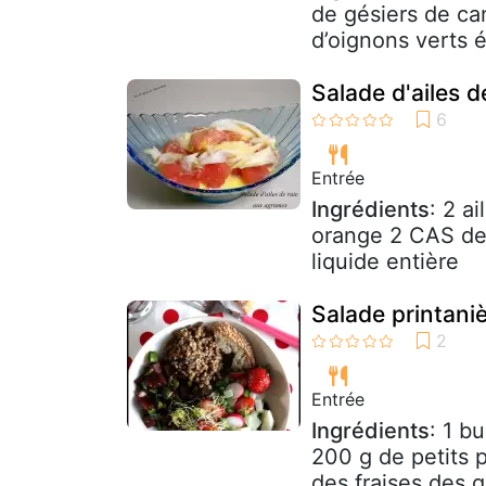
de gésiers de ca
d’oignons verts 
Salade d'ailes 
Entrée
Ingrédients
: 2 a
orange 2 CAS de 
liquide entière
Salade printani
Entrée
Ingrédients
: 1 b
200 g de petits 
des fraises des 