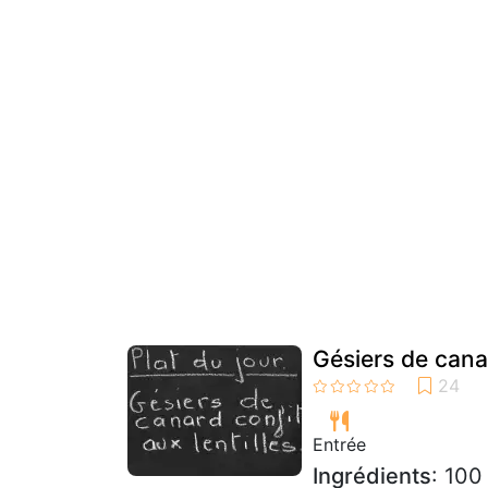
Gésiers de canar
Entrée
Ingrédients
: 100