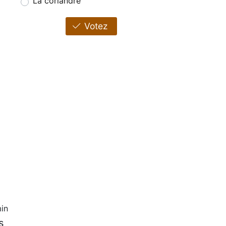
La coriandre
Votez
in
s