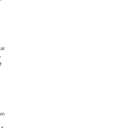
cal
e
e
in