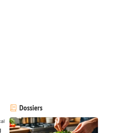
Dossiers
al
g