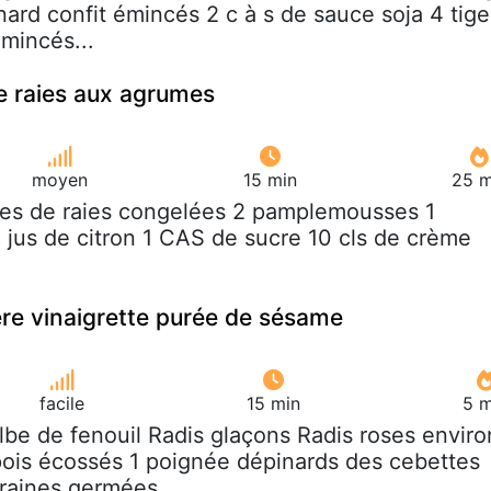
nard confit émincés 2 c à s de sauce soja 4 tige
émincés...
de raies aux agrumes
moyen
15 min
25 m
iles de raies congelées 2 pamplemousses 1
jus de citron 1 CAS de sucre 10 cls de crème
ère vinaigrette purée de sésame
facile
15 min
5 m
ulbe de fenouil Radis glaçons Radis roses enviro
pois écossés 1 poignée dépinards des cebettes
graines germées...