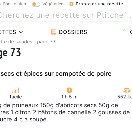
Sans gluten
Végétarien
Proposer une recette
ETTES
DOSSIERS
tte de salades - page 73
age 73
s secs et épices sur compotée de poire
facile
1 h 5 m
552 kc
g de pruneaux 150g d'abricots secs 50g de
ires 1 citron 2 bâtons de cannelle 2 gousses de
ucre 4 c à soupe...