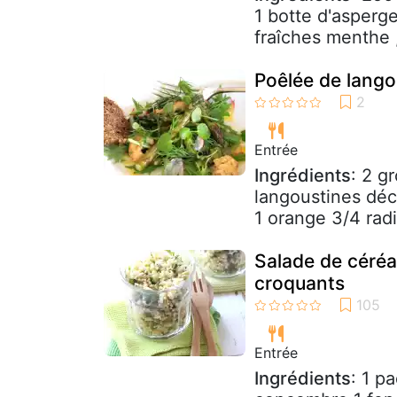
1 botte d'asperg
fraîches menthe 
Poêlée de lango
Entrée
Ingrédients
: 2 g
langoustines déco
1 orange 3/4 radi
Salade de céréa
croquants
Entrée
Ingrédients
: 1 p