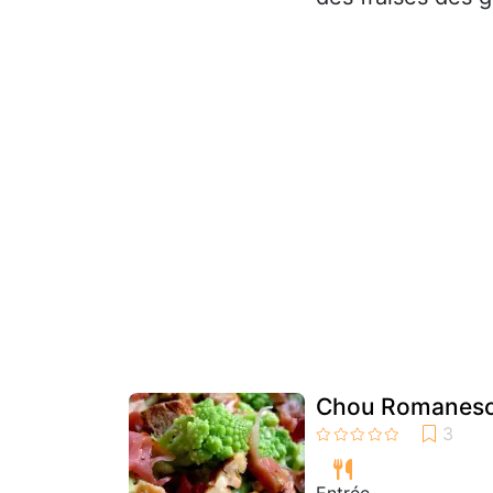
Chou Romanesc
Entrée