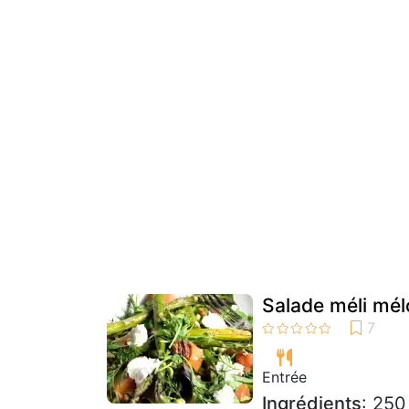
Salade méli mélo
Entrée
Ingrédients
: 250