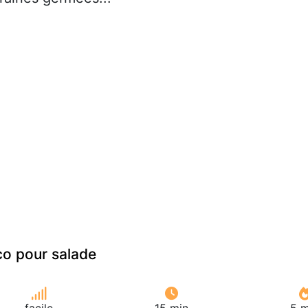
o pour salade
facile
15 min
5 m