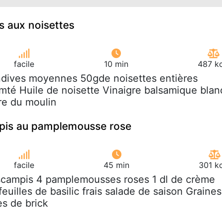
s aux noisettes
facile
10 min
487 kc
ndives moyennes 50gde noisettes entières
té Huile de noisette Vinaigre balsamique blan
vre du moulin
pis au pamplemousse rose
facile
45 min
301 k
scampis 4 pamplemousses roses 1 dl de crème
feuilles de basilic frais salade de saison Graines
es de brick