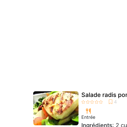
Salade radis po
Entrée
Ingrédients
: 2 c