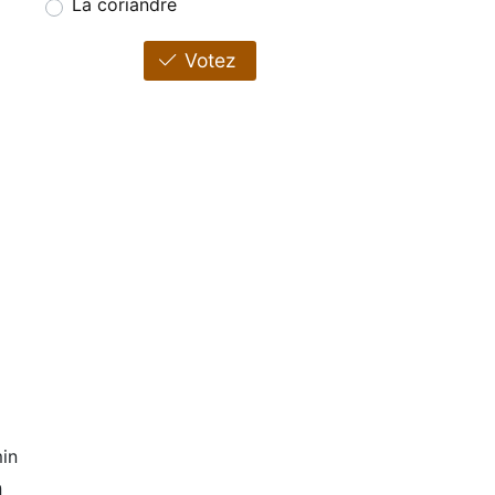
La coriandre
Votez
in
n