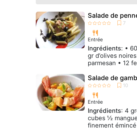
Salade de penn
Entrée
Ingrédients
: • 6
gr d’olives noire
parmesan • 12 feu
Salade de gamb
Entrée
Ingrédients
: 4 g
cubes ½ mangue 
finement émincé 