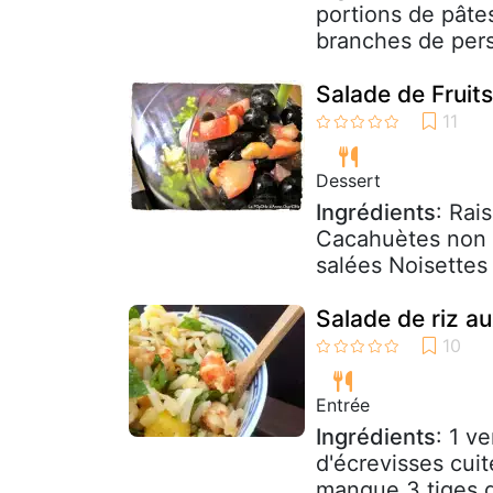
portions de pâte
branches de persi
Salade de Fruit
Dessert
Ingrédients
: Rai
Cacahuètes non 
salées Noisettes
Salade de riz a
Entrée
Ingrédients
: 1 v
d'écrevisses cui
mangue 3 tiges d