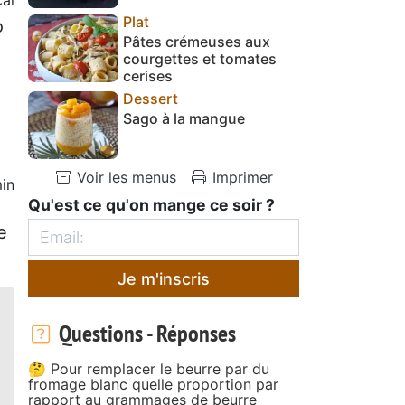
Plat
o
Pâtes crémeuses aux
courgettes et tomates
cerises
Dessert
Sago à la mangue
Voir les menus
Imprimer
in
Qu'est ce qu'on mange ce soir ?
1
e
Je m'inscris
Questions - Réponses
🤔 Pour remplacer le beurre par du
fromage blanc quelle proportion par
rapport au grammages de beurre