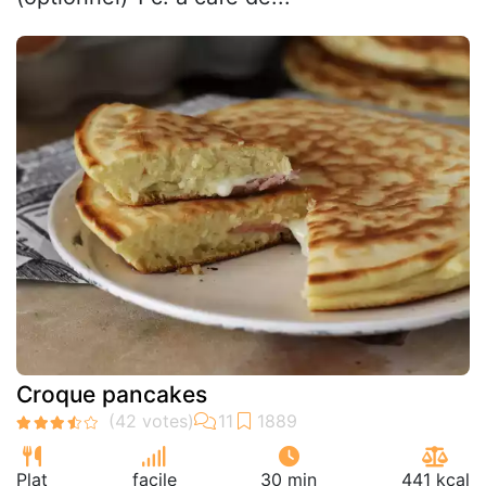
Croque pancakes
Plat
facile
30 min
441 kcal