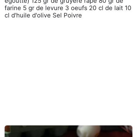
égoutté) 125 gr de gruyère râpé 80 gr de
farine 5 gr de levure 3 oeufs 20 cl de lait 10
cl d'huile d'olive Sel Poivre