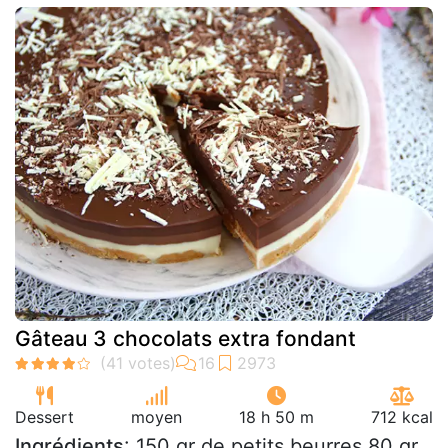
Gâteau 3 chocolats extra fondant
Dessert
moyen
18 h 50 m
712 kcal
Ingrédients
: 150 gr de petits beurres 80 gr