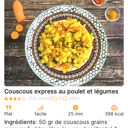
Couscous express au poulet et légumes
Plat
facile
25 min
398 kcal
Ingrédients
: 50 gr de couscous grains