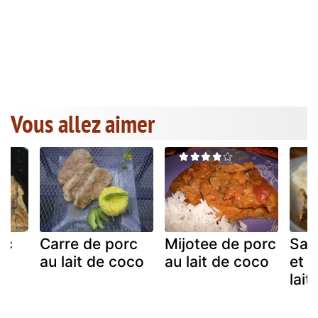
Vous allez aimer
rc
Carre de porc
Mijotee de porc
Sau
rt
au lait de coco
au lait de coco
et 
lait