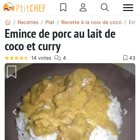
Recettes
Plat
Recette à la noix de coco
Emin
Emince de porc au lait de
coco et curry
Précédent
Suiv