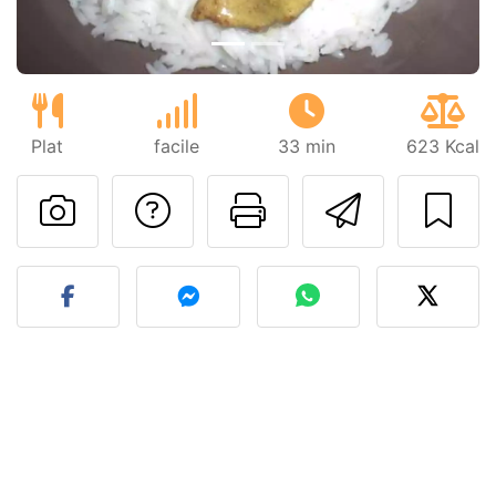
Plat
facile
33 min
623 Kcal
Poser une question
Imprimer cet
Envoyer
Publier votre photo de cet