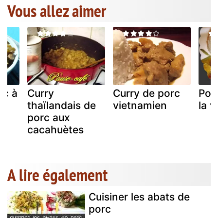
Vous allez aimer
rc à
Curry
Curry de porc
Por
thaïlandais de
vietnamien
la 
porc aux
cacahuètes
A lire également
Cuisiner les abats de
porc