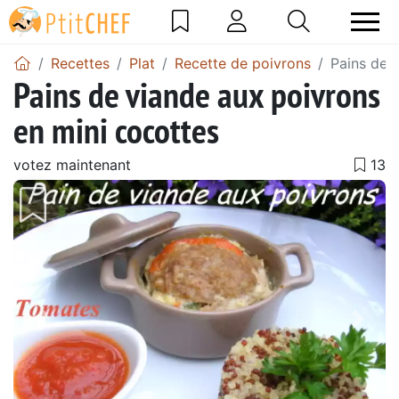
Recettes
Plat
Recette de poivrons
Pains de 
Pains de viande aux poivrons
en mini cocottes
votez maintenant
Précédent
Suiv