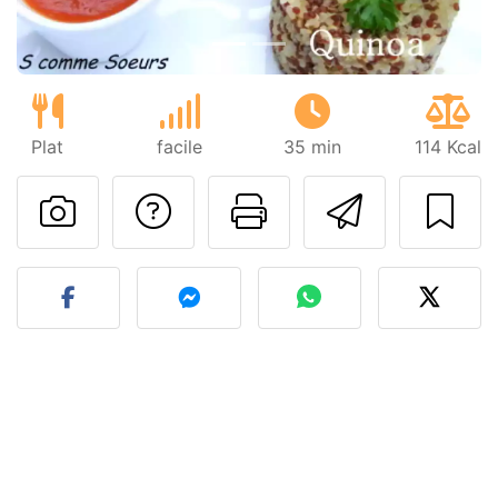
Plat
facile
35 min
114 Kcal
Poser une question
Imprimer cet
Envoyer
Publier votre photo de cet