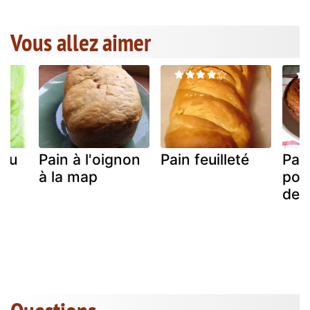
Vous allez aimer
 au
Pain à l'oignon
Pain feuilleté
Pai
à la map
pou
des