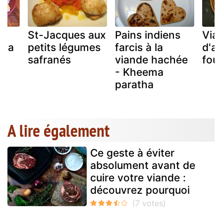
St-Jacques aux
Pains indiens
Via
 la
petits légumes
farcis à la
d'a
safranés
viande hachée
fou
- Kheema
paratha
A lire également
Ce geste à éviter
absolument avant de
cuire votre viande :
découvrez pourquoi