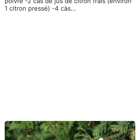
poivre -2 càs de jus de citron frais (environ
1 citron pressé) -4 càs...