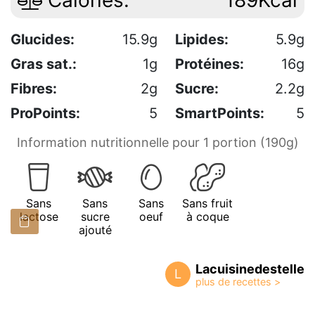
Calories:
189Kcal
Glucides:
15.9g
Lipides:
5.9g
Gras sat.:
1g
Protéines:
16g
Fibres:
2g
Sucre:
2.2g
ProPoints:
5
SmartPoints:
5
Information nutritionnelle pour 1 portion (190g)
Sans
Sans
Sans
Sans fruit
lactose
sucre
oeuf
à coque
ajouté
Lacuisinedestelle
L