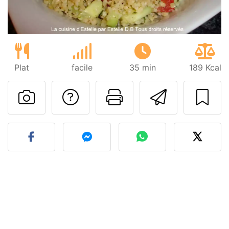
Plat
facile
35 min
189 Kcal
Poser une question
Imprimer cet
Envoyer
Publier votre photo de cet