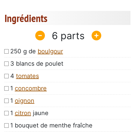
Ingrédients
6
250 g de
boulgour
3 blancs de poulet
4
tomates
1
concombre
1
oignon
1
citron
jaune
1 bouquet de menthe fraîche