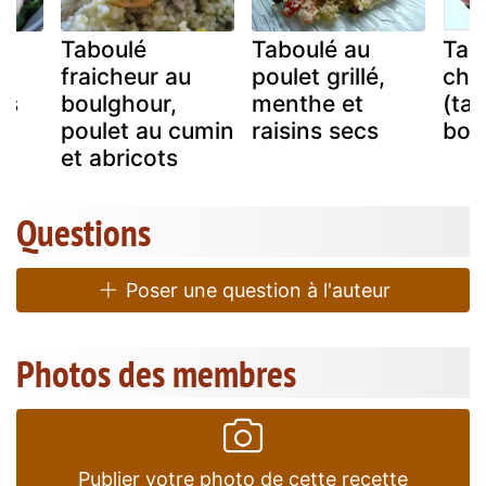
Taboulé
Taboulé au
Tab
fraicheur au
poulet grillé,
cho
ns
boulghour,
menthe et
(ta
et
poulet au cumin
raisins secs
bou
et abricots
Questions
Poser une question à l'auteur
Photos des membres
Publier votre photo de cette recette