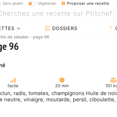
Sans gluten
Végétarien
Proposer une recette
ETTES
DOSSIERS
tte de salades - page 96
age 96
hé
facile
20 min
101 k
clun, radis, tomates, champignons Huile de noi
le neutre, vinaigre, moutarde, persil, ciboulette,