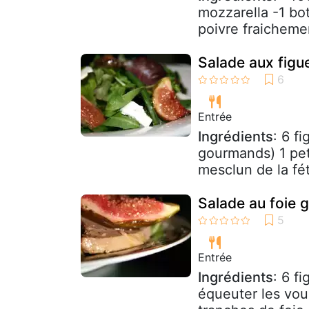
mozzarella -1 bott
poivre fraichem
Salade aux figu
Entrée
Ingrédients
: 6 f
gourmands) 1 pet
mesclun de la fé
Salade au foie 
Entrée
Ingrédients
: 6 f
équeuter les vou