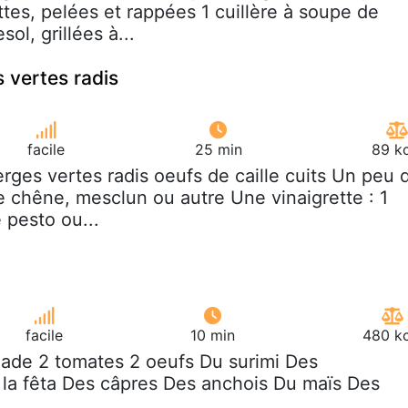
ttes, pelées et rappées 1 cuillère à soupe de
ol, grillées à...
 vertes radis
facile
25 min
89 kc
erges vertes radis oeufs de caille cuits Un peu 
de chêne, mesclun ou autre Une vinaigrette : 1
e pesto ou...
facile
10 min
480 kc
alade 2 tomates 2 oeufs Du surimi Des
la fêta Des câpres Des anchois Du maïs Des