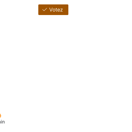
Votez
in