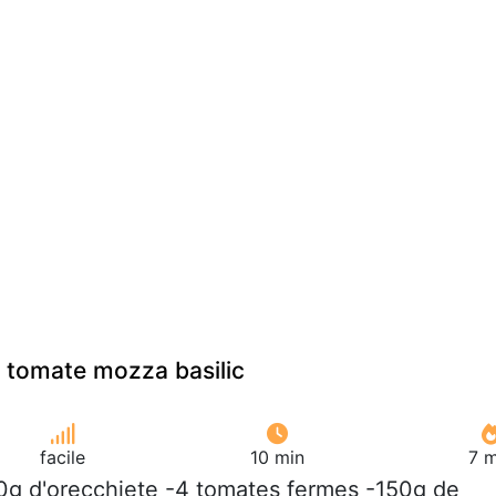
 tomate mozza basilic
facile
10 min
7 m
0g d'orecchiete -4 tomates fermes -150g de