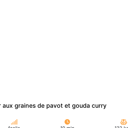
r aux graines de pavot et gouda curry
facile
10 min
132 k