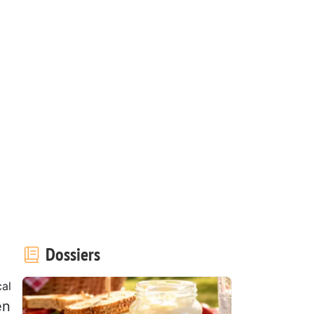
Dossiers
al
en