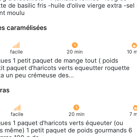
e de basilic fris -huile d'olive vierge extra -sel 
ent moulu
es caramélisées
facile
20 min
10 m
igues 1 petit paquet de mange tout ( poids
it paquet d'haricots verts equeutter roquette
ta un peu crémeuse des...
gras
facile
20 min
7 m
igues 1 paquet d'haricots verts équeuter (ou
s même) 1 petit paquet de poids gourmands 6