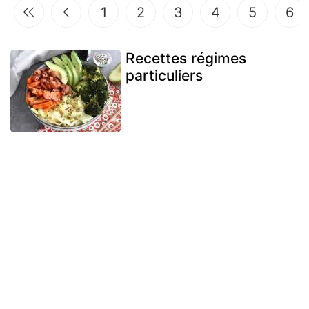
1
2
3
4
5
6
Recettes régimes
particuliers