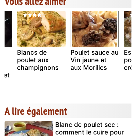
Vous allez aimer
e
Blancs de
Poulet sauce au
Esc
poulet aux
Vin jaune et
poul
champignons
aux Morilles
crè
 et
A lire également
Blanc de poulet sec :
comment le cuire pour