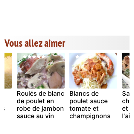
Vous allez aimer
é
Roulés de blanc
Blancs de
Sau
de poulet en
poulet sauce
cha
ns
robe de jambon
tomate et
et a
sauce au vin
champignons
l'ail