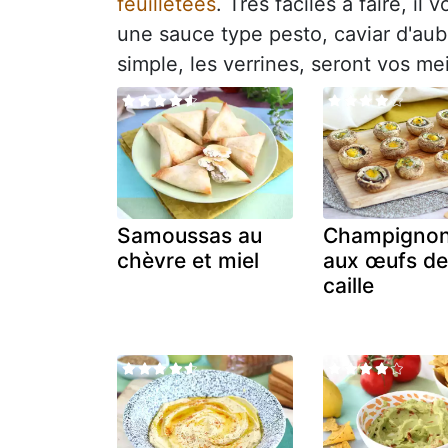
feuilletées
. Très faciles à faire, i
une sauce type pesto, caviar d'aube
simple, les verrines, seront vos meil
Samoussas au
Champigno
chèvre et miel
aux œufs d
caille