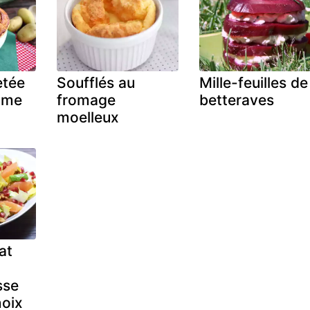
etée
Soufflés au
Mille-feuilles de
mme
fromage
betteraves
moelleux
at
sse
noix