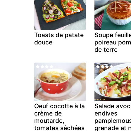
Toasts de patate
Soupe feuill
douce
poireau po
de terre
Oeuf cocotte à la
Salade avoc
crème de
endives
moutarde,
pamplemou
tomates séchées
grenade et 