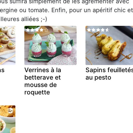
l vous suffira simplement de les agrémenter avec
rgine ou tomate. Enfin, pour un apéritif chic et
leures alliées ;-)
ns
Verrines à la
Sapins feuilleté
e
betterave et
au pesto
mousse de
roquette