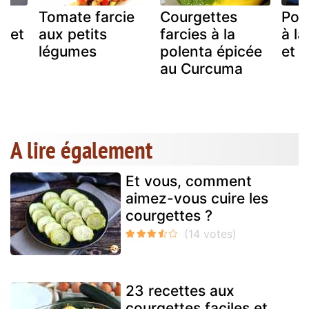
Tomate farcie
Courgettes
Poiv
z et
aux petits
farcies à la
à la
légumes
polenta épicée
et 
au Curcuma
A lire également
Et vous, comment
aimez-vous cuire les
courgettes ?
23 recettes aux
courgettes faciles et