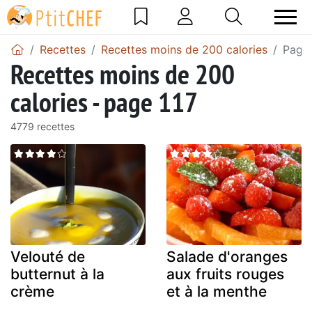
Recettes
Recettes moins de 200 calories
Page 
Recettes moins de 200
calories - page 117
4779 recettes
Velouté de
Salade d'oranges
butternut à la
aux fruits rouges
crème
et à la menthe