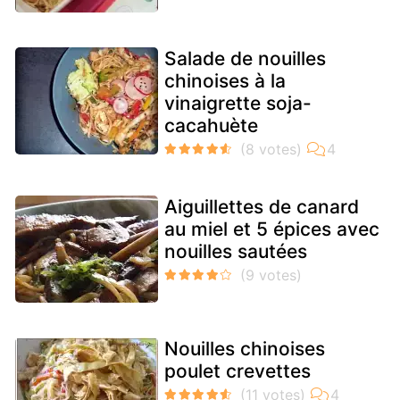
Salade de nouilles
chinoises à la
vinaigrette soja-
cacahuète
Aiguillettes de canard
au miel et 5 épices avec
nouilles sautées
Nouilles chinoises
poulet crevettes