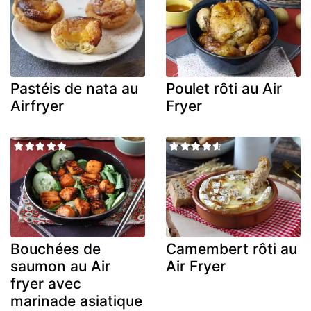
Pastéis de nata au
Poulet rôti au Air
Airfryer
Fryer
Bouchées de
Camembert rôti au
saumon au Air
Air Fryer
fryer avec
marinade asiatique